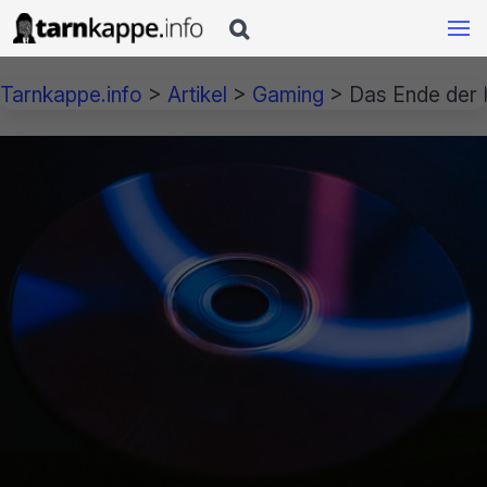

Tarnkappe.info
>
Artikel
>
Gaming
>
Das Ende der 