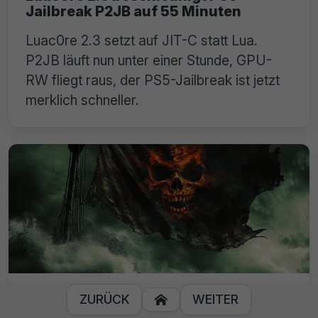
Jailbreak P2JB auf 55 Minuten
Luac0re 2.3 setzt auf JIT-C statt Lua.
P2JB läuft nun unter einer Stunde, GPU-
RW fliegt raus, der PS5-Jailbreak ist jetzt
merklich schneller.
Burgie’s Cozy Kitchen veräppelt die
ZURÜCK
WEITER

Nutzer der Raubkopie