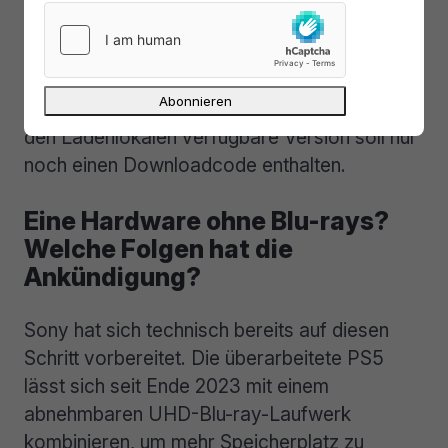
Publisher diesen Weg teilweise bereits
vorweggenommen haben. Rockstar Games
kündigte für GTA 6 bereits an, das Spiel
ausschließlich digital anzubieten, auch die in
den Ladenlokalen verfügbare Version soll nur
noch einen Downloadcode enthalten.
Eine Hardware ohne Blu-rays?
Welche Folgen hat die
Ankündigung?
Sony hat sich technisch bereits auf diesen
Schritt vorbereitet. Die überarbeitete PS5
lässt sich seit Ende 2023 mit einem
abnehmbaren UHD-Blu-ray-Laufwerk
kombinieren, um mehr Speicherplatz zu