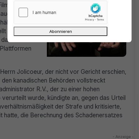
Filmfirmen
 auch der
ält eine
lt einen
 dar und
 Plattformen
errn Jolicoeur, der nicht vor Gericht erschien,
n den kanadischen Behörden vollstreckt
ministrator R.V., der zu einer hohen
 verurteilt wurde, kündigte an, gegen das Urteil
erhältnismäßigkeit der Strafe und kritisierte,
it hatte, die Berechnung des Schadenersatzes