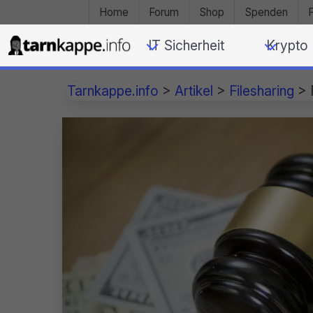
Home
Forum
Shop
Spenden
IT Sicherheit
Krypto
Tarnkappe.info
>
Artikel
>
Filesharing
>