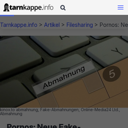

Tarnkappe.info
>
Artikel
>
Filesharing
>
Pornos: Ne
kinox.to abmahnung, Fake-Abmahnungen, Online-Media24 Ltd.,
Abmahnung
Pornos: Neue Fake-