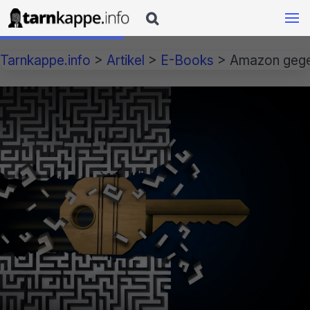

Tarnkappe.info
>
Artikel
>
E-Books
>
Amazon gegen