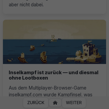
aber nicht dabei.
Inselkampf ist zurück — und diesmal
ohne Lootboxen
Aus dem Multiplayer-Browser-Game
inselkampf.com wurde Kampfinsel, was
natürlich auch in Echtzeit läuft. Ein
ZURÜCK
WEITER

Gastbeitrag von Johann Lindele.