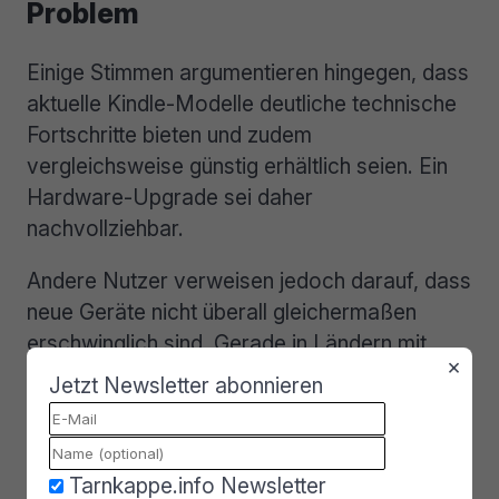
Problem
Einige Stimmen argumentieren hingegen, dass
aktuelle Kindle-Modelle deutliche technische
Fortschritte bieten und zudem
vergleichsweise günstig erhältlich seien. Ein
Hardware-Upgrade sei daher
nachvollziehbar.
Andere Nutzer verweisen jedoch darauf, dass
neue Geräte nicht überall gleichermaßen
erschwinglich sind. Gerade in Ländern mit
×
geringerer Kaufkraft bleiben ältere Kindle oft
Jetzt Newsletter abonnieren
die einzige praktikable Option. Bei einigen
Kindles wartet zudem jede Menge Werbung
auf die Leserinnen und Leser, die die Geräte
Tarnkappe.info Newsletter