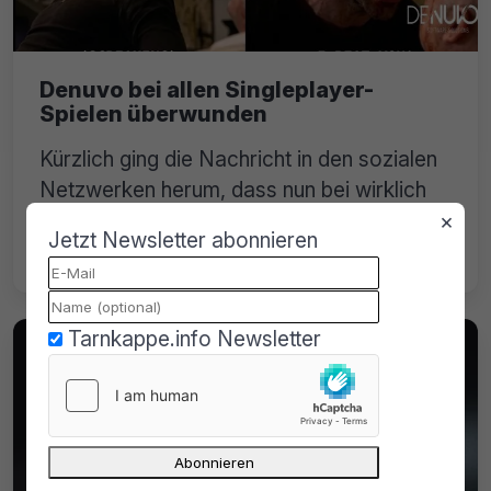
Denuvo bei allen Singleplayer-
Spielen überwunden
Kürzlich ging die Nachricht in den sozialen
Netzwerken herum, dass nun bei wirklich
allen Singleplayer-Spielen Denuvo
×
Jetzt Newsletter abonnieren
umgangen wurde.
Tarnkappe.info Newsletter