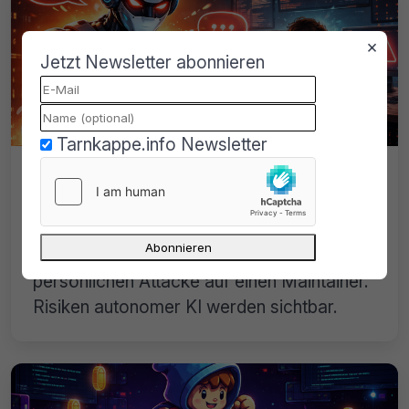
×
Jetzt Newsletter abonnieren
Tarnkappe.info Newsletter
Autonomer KI-Agent startet
Diffamierung gegen Matplotlib-
Maintainer
Ein abgelehnter Pull Request endet in einer
persönlichen Attacke auf einen Maintainer.
Risiken autonomer KI werden sichtbar.