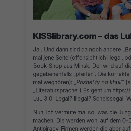
KISSlibrary.com – das Lu
Ja . Und dann sind da noch andere „Bes
mal jene Seite (offensichtlich illegal, o
Book-Shop aus Minsk. Der wird auf 
gegebenenfalls „pfeifen“. Die korrekte
mal weghören): „
Poshel ty na khui!
“ (
„Literatursprache“) Es geht um https:/
LuL 3.0. Legal? Illegal? Scheissegal! W
Nun, ich vermute mal so, was die Ju
machen. Die werden wohl auf dem 0-D
Antipiracy-Firmen werden die aber au