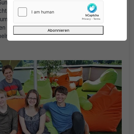
Summe. Die Tatsache, dass Bücher etc.
nicht neu. Die Mengen sind etwas
Summe – das nenne ich mal fleißig. Werden sie
 Links bezahlt – was nicht unüblich wäre.
elroboter!??