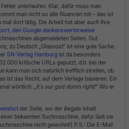
ehler unterlaufen. Klar, dafür muss man
ommt man nicht so alle Nuancen mit – das ist
mal dort tätig. Die Arbeit hat aber auch Ihre
port, den Google dankenswerterweise
Suchmaschinen abgemeldeten Seiten. Gut.
enz, zu Deutsch „Glasnost“ ist eine gute Sache.
Der
SN-Verlag Hamburg
ist da besonders
2.000 kritische URLs geputzt, d.h. bei der
kann man sich natürlich trefflich streiten, ob
as ist das Recht, auf dem Verlage basieren. Ein
mal wörtlich: „
It´s our god damn right!
“ Wo er
eenshot
der Seite, wo der illegale Inhalt
 einer bekannten Suchmaschine, dafür lädt sie
Suchmaschine nicht gewohnt!) P.S.: Die E-Mail