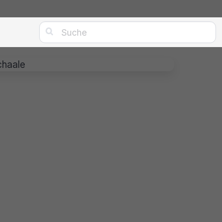

chaale