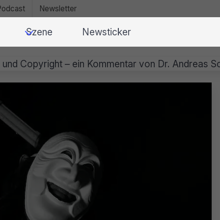
Podcast
Newsletter
Szene
Newsticker
e und Copyright – ein Kommentar von Dr. Andreas S