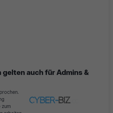
n gelten auch für Admins &
sprochen.
ng
ve zum