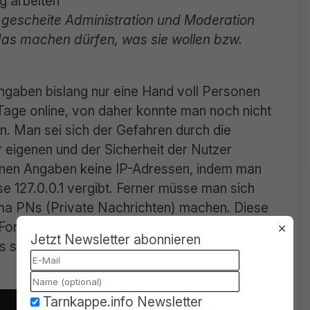
g arbeiten
 gescheite Administration und Moderation
as machen dürfen, was sie wollen bzw.
ngaben bislang nur eine Hand voll Personen
e Tage online, von daher konnte man noch nicht
en. Man sei sich der Gefahren durch die
 eigenen und der Sicherheit der Nutzer
nen Angaben keine IP-Adressen, indem man
e 127.0.0.1 vergibt. Ferner müsse man sich
a PNs (Private Nachrichten) machen. Diese
 Forensoftware in der Datenbank gespeichert.
×
Jetzt Newsletter abonnieren
 sollen aber künftig gehasht werden, so wie
Tarnkappe.info Newsletter