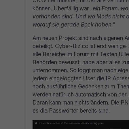
CNW her musste, mit der alle vernünfti
können. Überfällig war „e
in Forum, wo
vorhanden sind. Und wo Mods nicht d
worauf sie gerade Bock haben.
“
Am neuen Projekt sind nach eigenen A
beteiligt. Cyber-Biz.cc ist erst wenig
alle Bereiche im Forum mit Texten füll
Behörden bewusst, habe aber alles zur
unternommen. So loggt man nach eige
jedem eingeloggten User die IP-Adress
noch ausführliche Gedanken zum Them
werden natürlich automatisch von der
Daran kann man nichts ändern. Die PNs
es die Passwörter bereits sind.