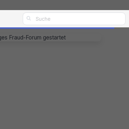

ges Fraud-Forum gestartet