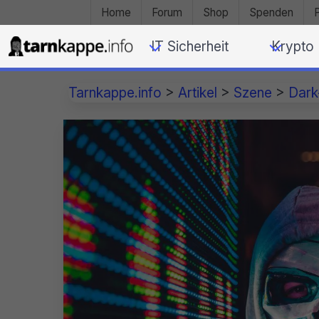
Home
Forum
Shop
Spenden
IT Sicherheit
Krypto
Tarnkappe.info
>
Artikel
>
Szene
>
Dar