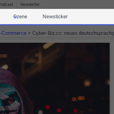
Podcast
Newsletter
Szene
Newsticker
k-Commerce
>
Cyber-Biz.cc: neues deutschsprachi