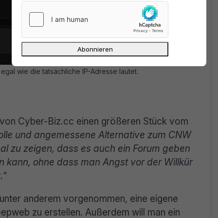
, egal wie die tatsächliche IP-Adresse lautet.
von Cyber-Biz.cc einen größeren Stück vom
volle und angemessene Alternative zum CNW
al zu zeigen, dass es auch ein Forum geben
n kann, ohne dass man Angst vor der Willkür
.
“
h unter anderem vorgenommen, eine eigene
epweb zu erstellen. Außerdem will man ein