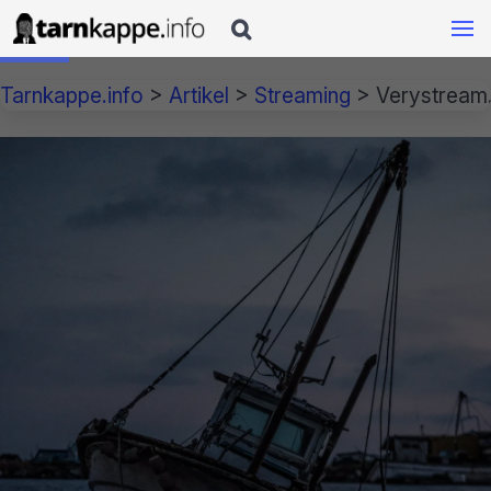

Tarnkappe.info
>
Artikel
>
Streaming
>
Verystream.