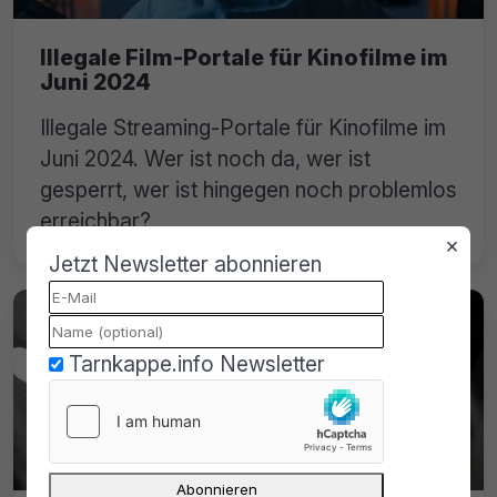
Illegale Film-Portale für Kinofilme im
Juni 2024
Illegale Streaming-Portale für Kinofilme im
Juni 2024. Wer ist noch da, wer ist
gesperrt, wer ist hingegen noch problemlos
erreichbar?
×
Jetzt Newsletter abonnieren
Tarnkappe.info Newsletter