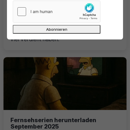
Zwei neue Movie2k-Klone online
Jetzt gibt es zwei neue Movie2k-Klone.
Movie2k.cx will die guten alten Zeiten
hochleben lassen, als die Uploader noch
viel verdient haben.
Fernsehserien herunterladen
September 2025