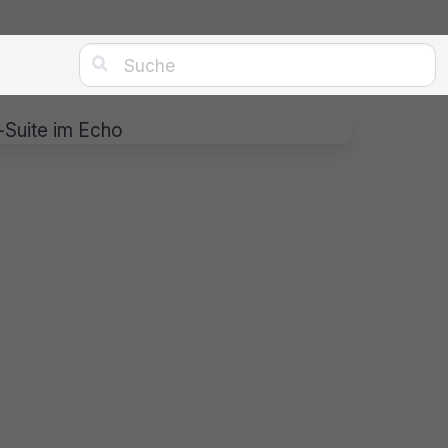

-Suite im Echo