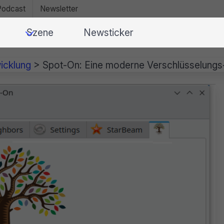
Podcast
Newsletter
Szene
Newsticker
icklung
>
Spot-On: Eine moderne Verschlüsselungs