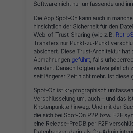
Software nicht nur umfassende und inn
Die App Spot-On kann auch in manche
hinsichtlich der Sicherheit für den Da
Web-of-Trust-Sharing (wie z.B.
Retro
Transfers nur Punkt-zu-Punkt verschlü
absichert. Diese Trust-Architektur ha
Abmahnungen
geführt
, falls urheberr
wurden. Danach folgten etwa jährlich 
seit längerer Zeit nicht mehr. Ist diese
Spot-On ist kryptographisch umfassen
Verschlüsselung um, auch – und das is
Knotenpunkte hinweg. Und mit der Such
die sich bei Spot-On P2P bzw. F2F syn
eine Release-PreDB per F2F verschlüss
Datenbanken darin als Co-Admin integr