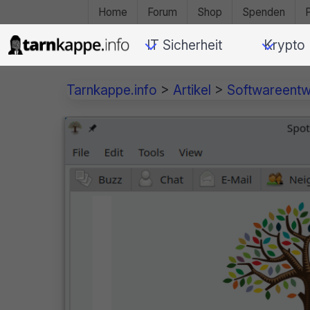
Home
Forum
Shop
Spenden
IT Sicherheit
Krypto
Tarnkappe.info
>
Artikel
>
Softwareentw