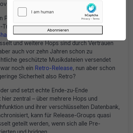
ovative kryptographische Funktionen enthält:
n Punkten – zum Beispiel insbesondere
tei-Transfer-Bereich quasi als Nachfolger von
Share
) gelten. Denn dabei werden die Datei-
sselt und weitere Hops sind durch Vertrauen
t aber auch vor zehn Jahren schon zu
echtliche geschützte Musikdateien versendet
zwar noch ein
Retro-Release
, nun aber schon
 geringe Sicherheit also Retro?
der und setzt echte Ende-zu-Ende
t hier zentral – über mehrere Hops und
funktion und ihrer verschlüsselten Datenbank,
chronisiert, kann für Release-Groups quasi
elt geteilt werden, wenn sich alle Pre-
ierten und bridgen.