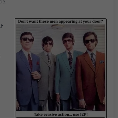
de.
ch
r
,