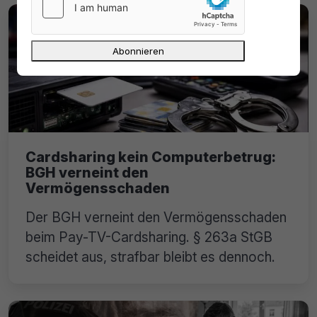
Cardsharing kein Computerbetrug:
BGH verneint den
Vermögensschaden
Der BGH verneint den Vermögensschaden
beim Pay-TV-Cardsharing. § 263a StGB
scheidet aus, strafbar bleibt es dennoch.