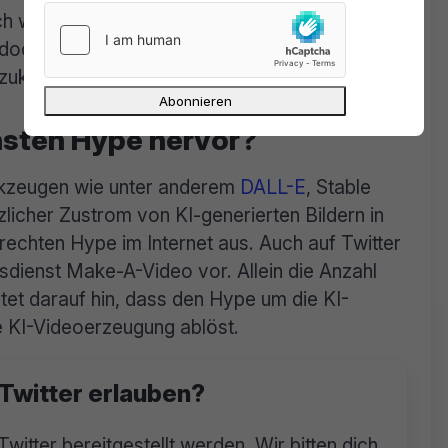
h weit davon entfernt, dass eine KI einen
Jedoch beabsichtigen die Forscher von Meta,
 zukünftiger Forschung zu überwinden.
sten Hype hervor?
kzeugen wie unter anderem
DALL-E
, Stable
zlicher Zustrom von KI-generierten Bildern in
echten Hype im Internet aus. Auch auf Twitter
sdienst Make-A-Video vor. Allein die Anzahl
et darauf hin, dass den Hype um die KI-
e KI-Videoerzeugung ablöst.
 Twitter erlauben?
Twitter bereitgestellt werden. Wir bitten dich