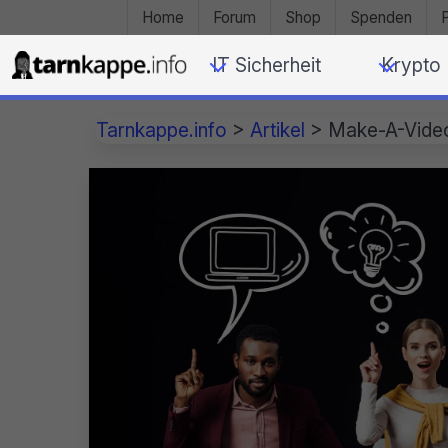
Home
Forum
Shop
Spenden
IT Sicherheit
Krypto
Tarnkappe.info
>
Artikel
>
Make-A-Video: