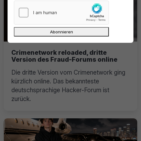
Crimenetwork reloaded, dritte
Version des Fraud-Forums online
Die dritte Version vom Crimenetwork ging
kürzlich online. Das bekannteste
deutschsprachige Hacker-Forum ist
zurück.