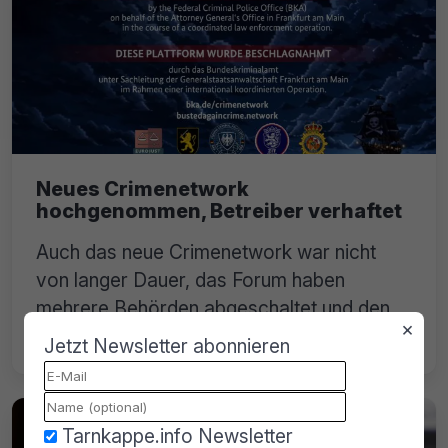
Neues Crimenetwork
hochgenommen, Betreiber verhaftet
Auch das neue Crimenetwork war nicht
von langer Dauer, das Forum haben
mehrere Behörden abgeschaltet und den
×
Betreiber in Spanien verhaftet.
Jetzt Newsletter abonnieren
Tarnkappe.info Newsletter