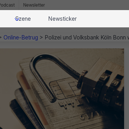
Podcast
Newsletter
Szene
Newsticker
>
Online-Betrug
>
Polizei und Volksbank Köln Bonn 