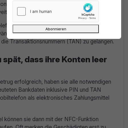
von den Kriminellen abgefangen. Damit haben
 weitere betrügerische Handlungen vornehmen.
efonisch bei ihren Opfern und geben sich als
rwände wie angebliche Kontosperrungen oder
die Transaktionsnummern (TAN) zu gelangen.
 spät, dass ihre Konten leer
Betrug erfolgreich, haben sie alle notwendigen
euteten Bankdaten inklusive PIN und TAN
biltelefon als elektronisches Zahlungsmittel
l können sie dann mit der NFC-Funktion
ufen. Oft merken die Geschädigten erst zu