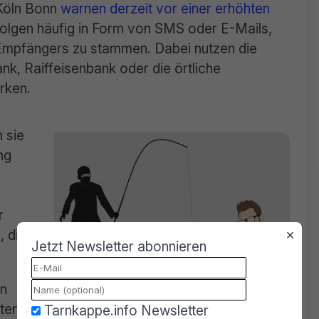
 Köln Bonn
warnen derzeit vor einer erhöhten
rfolgen häufig in Form von SMS oder E-Mails,
Empfängers zu stammen. Dabei nutzen die
k, Raiffeisenbank oder die örtliche
rken.
 sie
ng
r
×
, die
Jetzt Newsletter abonnieren
nn
ten Phishing-Seite seine Zugangsdaten für das
Tarnkappe.info Newsletter