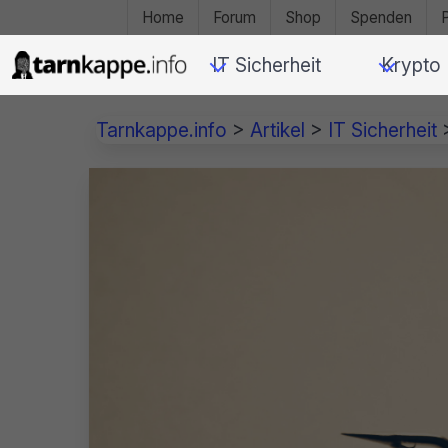
Home
Forum
Shop
Spenden
IT Sicherheit
Krypto
Tarnkappe.info
>
Artikel
>
IT Sicherheit