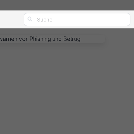

warnen vor Phishing und Betrug