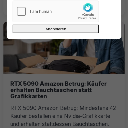
Betreiber in Spanien verhaftet.
RTX 5090 Amazon Betrug: Käufer
erhalten Bauchtaschen statt
Grafikkarten
RTX 5090 Amazon Betrug: Mindestens 42
Käufer bestellen eine Nvidia-Grafikkarte
und erhalten stattdessen Bauchtaschen.