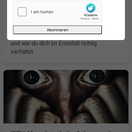
IPTV-Abzocke 2025: Bußgeldfallen
und Abmahntricks – so schützt du
dich
Illegales IPTV kann 2025 teuer werden!
Hier erfährst du, wie Ermittlungen ablaufen
und wie du dich im Ernstfall richtig
verhältst.