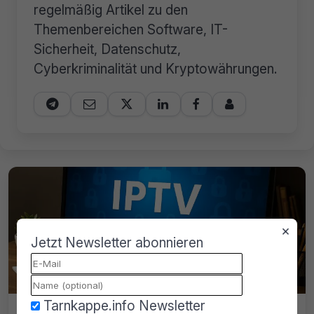
regelmäßig Artikel zu den
Themenbereichen Software, IT-
Sicherheit, Datenschutz,
Cyberkriminalität und Kryptowährungen.






×
Jetzt Newsletter abonnieren
Tarnkappe.info Newsletter