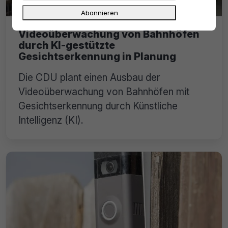
Videoüberwachung von Bahnhöfen
durch KI-gestützte
Gesichtserkennung in Planung
Die CDU plant einen Ausbau der
Videoüberwachung von Bahnhöfen mit
Gesichtserkennung durch Künstliche
Intelligenz (KI).