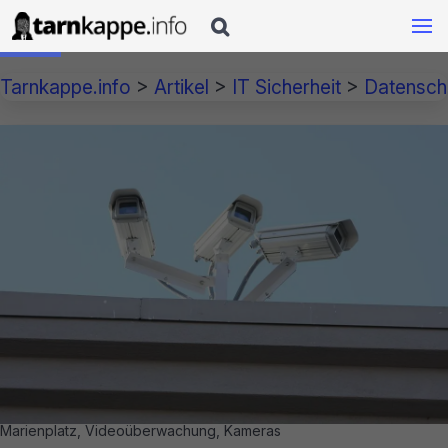

Tarnkappe.info
>
Artikel
>
IT Sicherheit
>
Datensch
Marienplatz, Videoüberwachung, Kameras