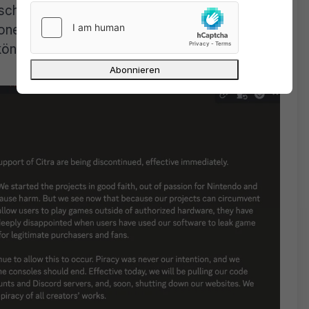
schalten. Auch die Webseite will man außer
onen können bewirken, dass die Piraterie von
könne.