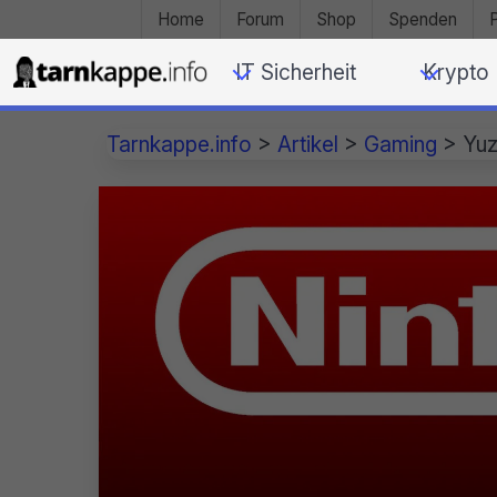
Home
Forum
Shop
Spenden
IT Sicherheit
Krypto
Tarnkappe.info
>
Artikel
>
Gaming
>
Yuz