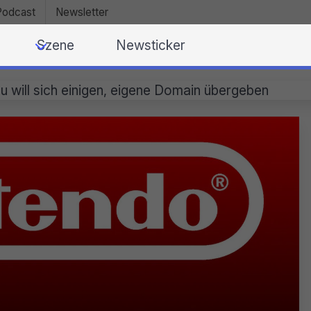
Podcast
Newsletter
Szene
Newsticker
u will sich einigen, eigene Domain übergeben