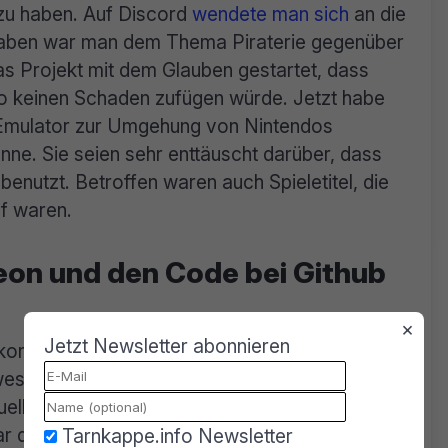
zu haben. Auf Discord
wendete man sich
an die
aben war man dem Thema Piraterie gegenüber
as Projekt mit dem Glauben gestartet, dass
do keinen Schaden zufügen würde. Jetzt habe
Emulator zur Umgehung von Nintendos
e. Sie seien sehr enttäuscht darüber, dass
benutzt. Betroffen waren auch Spieletitel, die
uf waren.
reon und den Code bei Github
×
Jetzt Newsletter abonnieren
kommen, dass es so nicht weitergehen könne.
, weswegen man dem Treiben jetzt ein Ende
Quellcode von Github löschen, die Patreon
 die Discord Server für die interne
Tarnkappe.info Newsletter