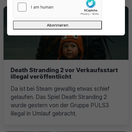
Death Stranding 2 vor Verkaufsstart
illegal veröffentlicht
Da ist bei Steam gewaltig etwas schief
gelaufen. Das Spiel Death Stranding 2
wurde gestern von der Gruppe PULS3
illegal in Umlauf gebracht.