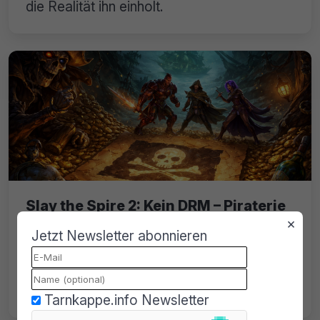
die Realität ihn einholt.
Slay the Spire 2: Kein DRM – Piraterie
wird bewusst toleriert
×
Jetzt Newsletter abonnieren
Trotz massiver Piraterie greift Mega Crit
nicht ein. Slay the Spire 2 verzichtet
bewusst auf Kopierschutz.
Tarnkappe.info Newsletter