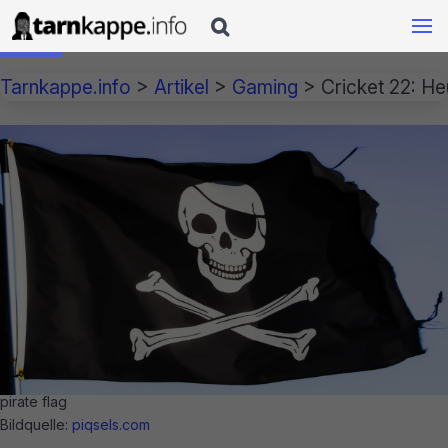

Tarnkappe.info
>
Artikel
>
Gaming
>
Cricket 22: He
pirate flag
Bildquelle:
piqsels.com