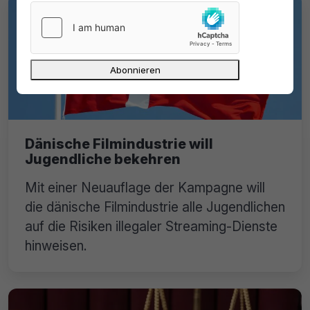
Dänische Filmindustrie will
Jugendliche bekehren
Mit einer Neuauflage der Kampagne will
die dänische Filmindustrie alle Jugendlichen
auf die Risiken illegaler Streaming-Dienste
hinweisen.