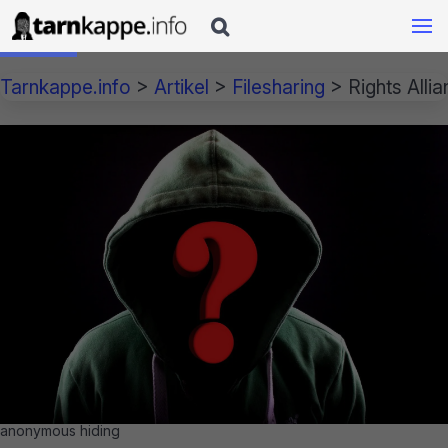

Tarnkappe.info
>
Artikel
>
Filesharing
>
Rights Alli
anonymous hiding