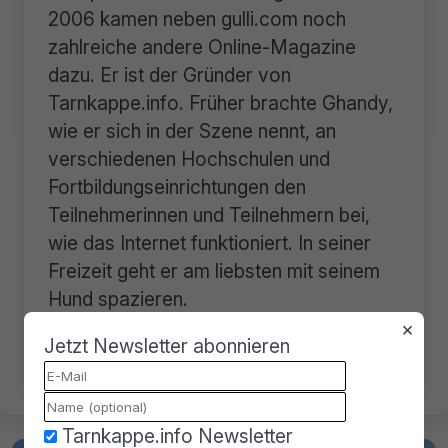
2006 kamen neben gulli.com noch
zahlreiche andere Online-Magazine
dazu. Er ist der Gründer von
Tarnkappe.info. Früher brachte Ghandy,
wie er sich in der Szene nennt, an
verschiedenen Hochschulen und
Fortbildungseinrichtungen den
Teilnehmerinnen und Teilnehmern bei,
wie das Internet funktioniert. In seiner
Freizeit geht er am liebsten mit seinem
Hund spazieren.
×
Jetzt Newsletter abonnieren





Tarnkappe.info Newsletter