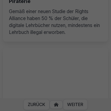
Piraterie
Gemäß einer neuen Studie der Rights
Alliance haben 50 % der Schüler, die
digitale Lehrbücher nutzen, mindestens ein
Lehrbuch illegal erworben.
Neue Offensive von Copyrighthüter
ZURÜCK
WEITER

gegen The Pirate Bay und OVPN