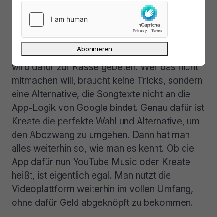
Fazit zum Thema YouTube Music
YouTube Music deckelt Lyrics nach fünf
vollständigen Aufrufen. Wer mehr sehen will,
wird dafür zur Kasse gebeten. Wer das nicht
mitmachen will, braucht keine Tricks, sondern
eine Alternative, die Songtexte nicht an die
App-Logik von Google bindet. Genau dafür ist
Kreate die perfekte Wahl und Alternative, um
den Abozwang zu umgehen. Dann hat man
alles weiterhin so, wie man es kennt. Ob die
App dafür nun YouTube Music oder Kreate
heißt, ist eigentlich egal. Man nutzt die
Videoplattform weiterhin im vollen Umfang,
ohne dafür Geld abgeknöpft zu bekommen.