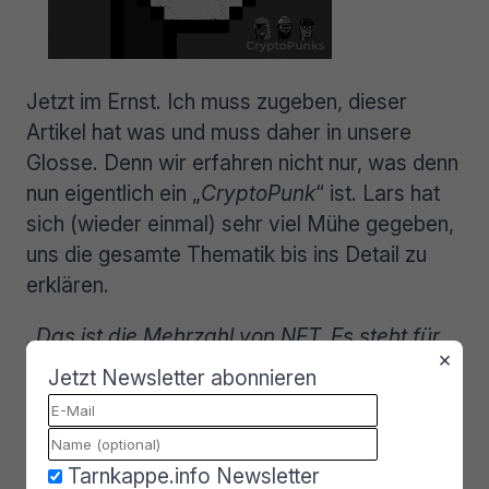
Jetzt im Ernst. Ich muss zugeben, dieser
Artikel hat was und muss daher in unsere
Glosse. Denn wir erfahren nicht nur, was denn
nun eigentlich ein „
CryptoPunk
“ ist. Lars hat
sich (wieder einmal) sehr viel Mühe gegeben,
uns die gesamte Thematik bis ins Detail zu
erklären.
„Das ist die Mehrzahl von NFT. Es steht für
×
die Abkürzung für „Non-Fungible Token“.
Jetzt Newsletter abonnieren
Jetzt ist man aber noch nicht wirklich
schlauer, oder? Nicht „fungible“ (= nicht
austauschbare) Werte können wie hier auch
Tarnkappe.info Newsletter
Pixelporträts sein, die klar als solche