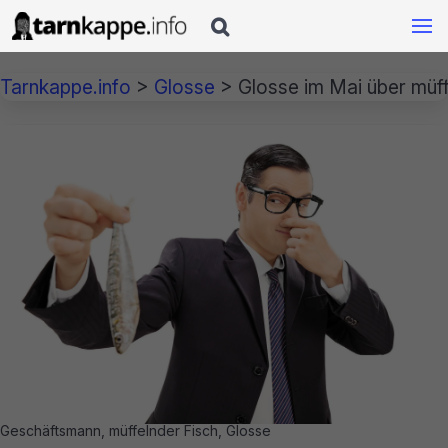

Tarnkappe.info
>
Glosse
>
Glosse im Mai über müff
Geschäftsmann, müffelnder Fisch, Glosse