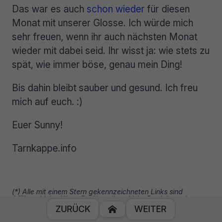
Das war es auch
schon wieder
für diesen
Monat mit unserer Glosse. Ich würde mich
sehr freuen, wenn ihr auch nächsten Monat
wieder mit dabei seid. Ihr wisst ja: wie stets zu
spät, wie immer böse, genau mein Ding!
Bis dahin bleibt sauber und gesund. Ich freu
mich auf euch. :)
Euer Sunny!
Tarnkappe.info
(*) Alle mit einem Stern gekennzeichneten Links sind
Affiliate-Links. Wenn Du über diese Links Produkte oder
Abonnements kaufst, erhält Tarnkappe.info eine kleine
ZURÜCK
WEITER

Provision. Dir entstehen keine zusätzlichen Kosten. Wenn Du
die Redaktion anderweitig finanziell unterstützen möchtest,