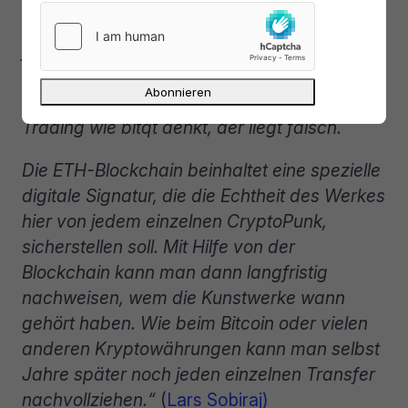
gekennzeichnet sind. Die Echtheit von einem
jeden CryptoPunk schützt eine Ethereum-
Blockchain. Doch wer jetzt an BitPanda
(Online-Handelshaus) oder etwa Krypto-
Trading wie bitqt denkt, der liegt falsch.
Die ETH-Blockchain beinhaltet eine spezielle
digitale Signatur, die die Echtheit des Werkes
hier von jedem einzelnen CryptoPunk,
sicherstellen soll. Mit Hilfe von der
Blockchain kann man dann langfristig
nachweisen, wem die Kunstwerke wann
gehört haben. Wie beim Bitcoin oder vielen
anderen Kryptowährungen kann man selbst
Jahre später noch jeden einzelnen Transfer
nachvollziehen.“
(
Lars Sobiraj)