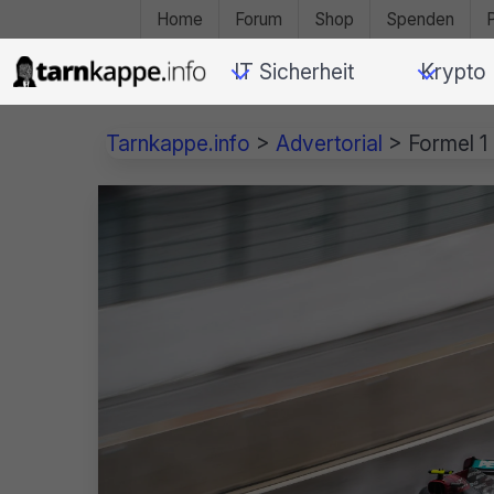
Home
Forum
Shop
Spenden
IT Sicherheit
Krypto
Tarnkappe.info
>
Advertorial
>
Formel 1