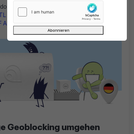
ortigen Publikum, wer bei den Rennen vorne
TL Zwee
(Luxemburg),
RTS
(Schweiz,
 Auvio
(Belgien) fündig werden.
ige Geoblocking umgehen