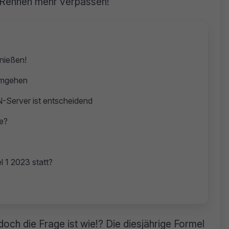
r Rennen mehr verpassen!
nießen!
umgehen
-Server ist entscheidend
e?
 1 2023 statt?
och die Frage ist wie!? Die diesjährige Formel