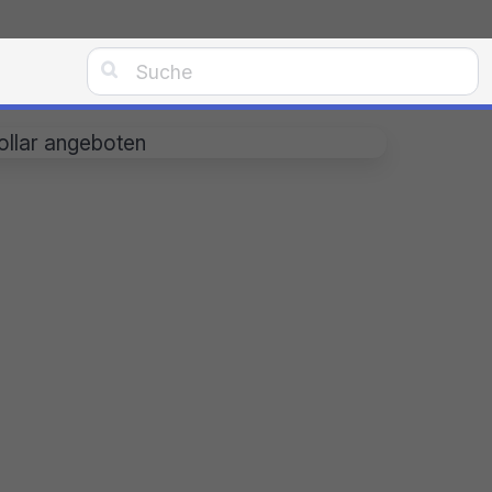

ollar angeboten