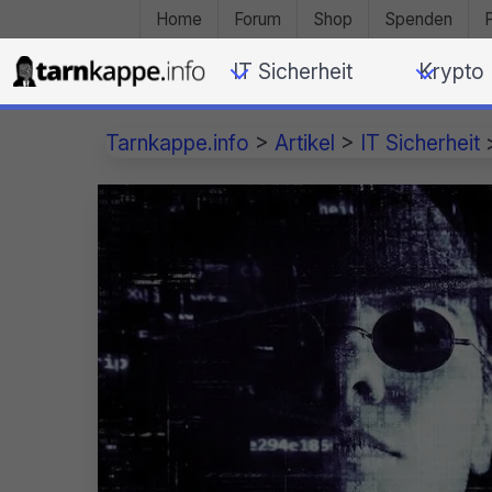
Home
Forum
Shop
Spenden
IT Sicherheit
Krypto
Tarnkappe.info
>
Artikel
>
IT Sicherheit