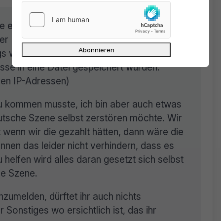
 ein Angreifer Zugriff auf unser System
er Datenbank anfertigen. Die Passwörter in
gs wurde eine Login-Datei so modifiziert
e in eine Datei gespeichert wurden.
den IP-Adressen)
u kommen musste, ich bin aber auch etwas
eutsche Szene selbst zerstören möchte. Wir
wenn wir die gezahlt hätten, dann wäre die
nen das leider nicht verhindern, dass es
 helfen wird alles daran gesetzt sich selbst
he Szene.
 anzumelden, dürftet ihr auch nichts
 Sonstiges wo ersichtlich ist, das ihr