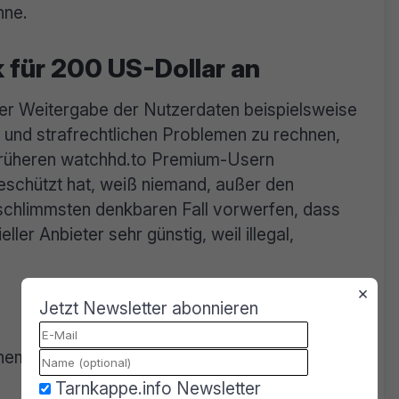
nne.
 für 200 US-Dollar an
ner Weitergabe der Nutzerdaten beispielsweise
- und strafrechtlichen Problemen zu rechnen,
 früheren watchhd.to Premium-Usern
schützt hat, weiß niemand, außer den
schlimmsten denkbaren Fall vorwerfen, dass
ler Anbieter sehr günstig, weil illegal,
×
Jetzt Newsletter abonnieren
hemals WatchHD.biz) erfolgte gestern Abend
Tarnkappe.info Newsletter