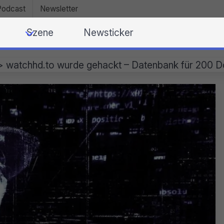
Podcast
Newsletter
Szene
Newsticker
>
watchhd.to wurde gehackt – Datenbank für 200 D