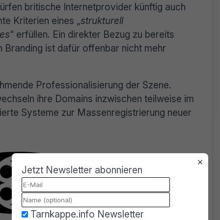
ürfen britische Internetprovider künftig auch
te Kriterien eines „
strukturell
tes
“ erfüllen. Ein direkter Bezug zu bereits
 Branding ist dafür offenbar nicht mehr
ehmende Professionalisierung der Szene.
wechseln ihre Domains inzwischen teilweise im
erte Systeme zur Massenregistrierung neuer
×
Jetzt Newsletter abonnieren
Tarnkappe.info Newsletter