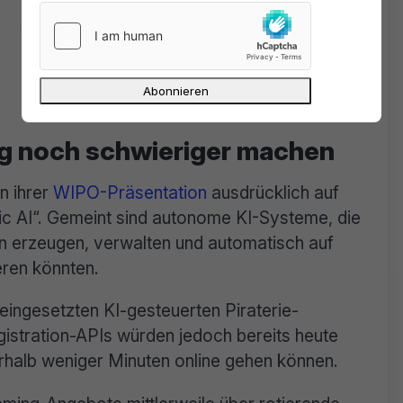
ig noch schwieriger machen
n ihrer
WIPO-Präsentation
ausdrücklich auf
 AI“. Gemeint sind autonome KI-Systeme, die
ten erzeugen, verwalten und automatisch auf
ren könnten.
eingesetzten KI-gesteuerten Piraterie-
istration-APIs würden jedoch bereits heute
rhalb weniger Minuten online gehen können.