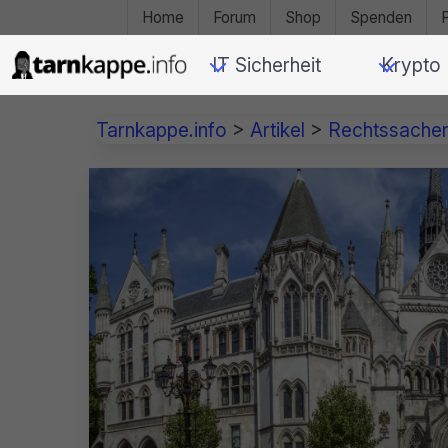
Home
Forum
Shop
Spenden
IT Sicherheit
Krypto
Tarnkappe.info
>
Artikel
>
Rechtssache