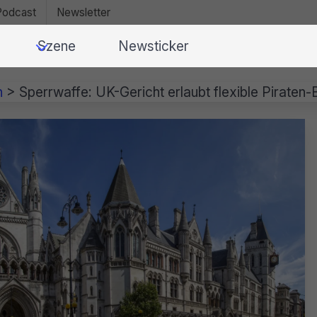
Podcast
Newsletter
Szene
Newsticker
n
>
Sperrwaffe: UK-Gericht erlaubt flexible Piraten