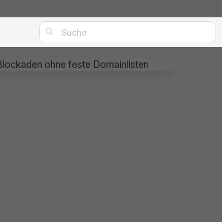

-Blockaden ohne feste Domainlisten