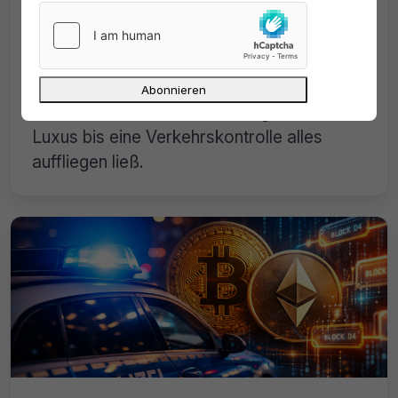
Krypto-Betrug: Lamborghini,
Privatjet, 13 Millionen Dollar – dann
kam die Verkehrskontrolle
Krypto-Betrug mit 13 Millionen US-Dollar
Beute: Ein kanadischer Teenager lebte im
Luxus bis eine Verkehrskontrolle alles
auffliegen ließ.