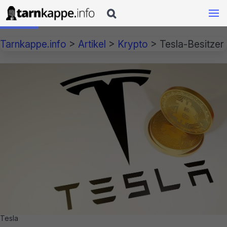

Tarnkappe.info
>
Artikel
>
Krypto
>
Tesla-Besitzer
Tesla