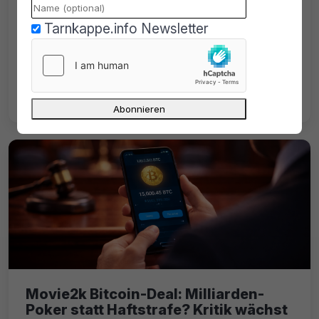
REvil-Hacker identifiziert: Weltweite
Fahndung läuft
Tarnkappe.info Newsletter
REvil-Hacker identifiziert: Ermittler fahnden
weltweit nach den mutmaßlichen
Drahtziehern hinter GandCrab und REvil.
Movie2k Bitcoin-Deal: Milliarden-
Poker statt Haftstrafe? Kritik wächst