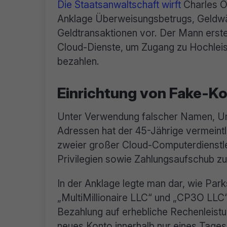
Die Staatsanwaltschaft wirft
Charles O.
Anklage Überweisungsbetrugs, Geldwäs
Geldtransaktionen vor. Der Mann erstel
Cloud-Dienste, um Zugang zu Hochleis
bezahlen.
Einrichtung von Fake-Ko
Unter Verwendung falscher Namen, Un
Adressen hat der 45-Jährige vermeintl
zweier großer Cloud-Computerdienstle
Privilegien sowie Zahlungsaufschub zu
In der Anklage legte man dar, wie Par
„MultiMillionaire LLC“ und „CP3O LLC“ 
Bezahlung auf erhebliche Rechenleistu
neues Konto innerhalb nur eines Tage