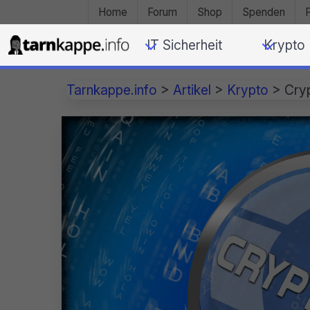
Home
Forum
Shop
Spenden
IT Sicherheit
Krypto
Tarnkappe.info
>
Artikel
>
Krypto
>
Cry