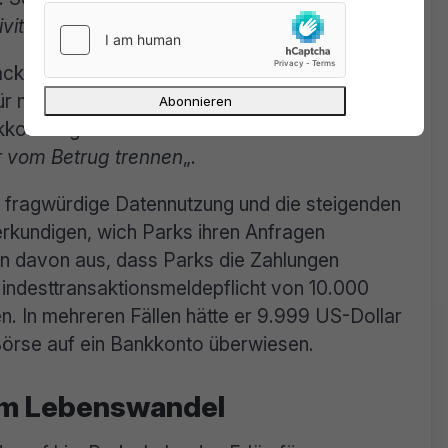
vität“
gesperrt worden.
acking-Betrug dabei über
 nicht fungible Token (NFT), einen Online-
nkkonten gewaschen haben. Damit wollte er den
r vom Betrug trennen
„.
ie fragwürdige Datennutzung und die steigenden
kundigen, wich Parks ihren Anfragen
en davon aus, dass Parks die Zahlungen
 Mindesttransaktionsmeldepflicht von 10.000
 In mehreren Fällen hätte er 9.999 US-Dollar
Börse auf ein Bankkonto überwiesen.
sem Lebenswandel