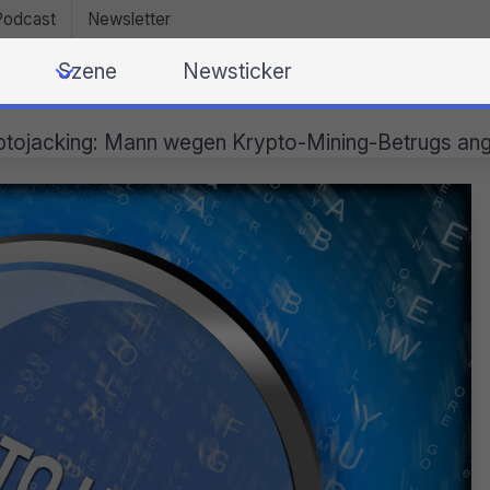
Podcast
Newsletter
Szene
Newsticker
ptojacking: Mann wegen Krypto-Mining-Betrugs ang