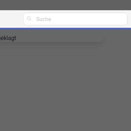

eklagt