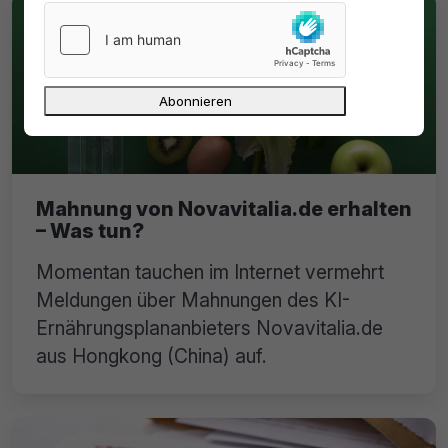
Mahnung von Novavitalia.de erhalten
– Was tun?
Momentan tauchen im Internet vermehrt
Meldungen über Mahnungen des KI-
Ernährungsplananbieters Novavitalia.de
aus Hongkong (China) auf.