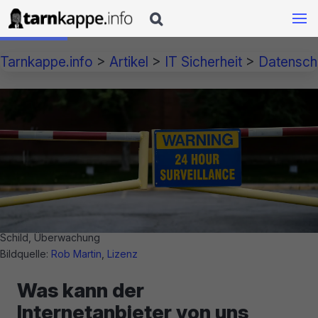

Tarnkappe.info
>
Artikel
>
IT Sicherheit
>
Datensch
Schild, Überwachung
Bildquelle:
Rob Martin
,
Lizenz
Was kann der
Internetanbieter von uns