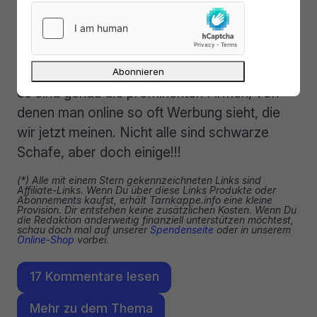
immer wieder testen
.
Im Gegenteil. Es ärgert uns sehr, wie andere
Anbieter neue Kunden mit Niedrigpreisen
anlocken, um sie später abzuzocken. Und ja,
es sind genau die prominenten Firmen, von
denen man online so oft Werbung sieht, die
wir jetzt meinen. Nicht alle sind schwarze
Schafe, aber doch einige!!!
(*) Alle mit einem Stern gekennzeichneten Links sind
Affiliate-Links. Wenn Du über diese Links Produkte oder
Abonnements kaufst, erhält Tarnkappe.info eine kleine
Provision. Dir entstehen keine zusätzlichen Kosten. Wenn Du
die Redaktion anderweitig finanziell unterstützen möchtest,
schau doch mal auf unserer
Spendenseite
oder in unserem
Online-Shop
vorbei.
17 Kommentare lesen
Mehr zu dem Thema