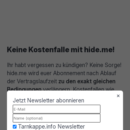
Keine Kostenfalle mit hide.me!
Ihr habt vergessen zu kündigen? Keine Sorge!
hide.me wird euer Abonnement nach Ablauf
der Vertragslaufzeit
zu den exakt gleichen
Bedingungen
verlängern. Kostenfallen wie
×
bei einigen anderen großen VPN-Providern
Jetzt Newsletter abonnieren
gibt es hier KEINE! Ansonsten würden wir
nicht seit Jahren konsequent für hide.me die
Werbetrommel rühren und den Anbieter
Tarnkappe.info Newsletter