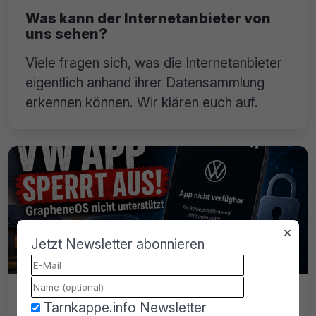
Was kann der Internetanbieter von
uns sehen?
Viele fragen sich, was die Internetanbieter
eigentlich anhand ihrer Datensammlung
erkennen können. Wir klären euch auf.
×
Jetzt Newsletter abonnieren
Volkswagen App sperrt
Tarnkappe.info Newsletter
GrapheneOS-Nutzer aus