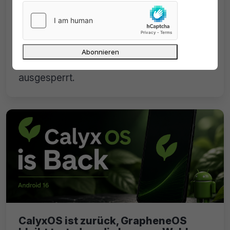
Die Volkswagen App funktioniert nicht
mehr mit dem datensparsamen
Betriebssystem GrapheneOS. Der
Hersteller hat es systematisch
ausgesperrt.
CalyxOS ist zurück, GrapheneOS