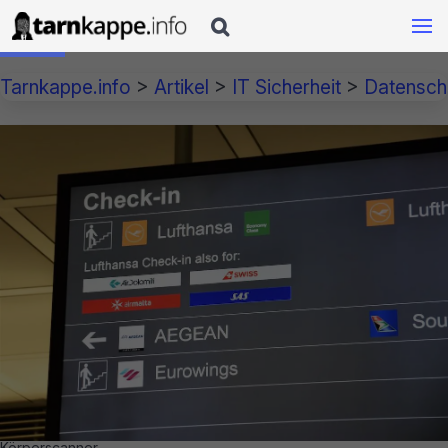

Tarnkappe.info
>
Artikel
>
IT Sicherheit
>
Datensch
Körperscanner