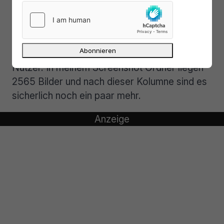
aufzunehmen, sondern auch zu teilen. Mit
einer integrierten Upload-Funktion und der
Möglichkeit Bilder und Videos aufzunehmen
ist das kleine Script ein praktischer für jeden
Nutzer. In meinem Screenshot Ordner liegen
2565 Bilder und nach dieser Kolumne sind es
sicherlich noch ein paar mehr.