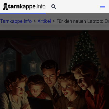

Tarnkappe.info
>
Artikel
>
Für den neuen Laptop: 