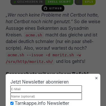
„Wer noch keine Probleme mit Certbot hatte,
hat Certbot noch nicht genutzt.“
So die weise
Aussage eines Bekannten aus Sysadmin
Kreisen.
macht das gleiche und ist
acme.sh
dabei deutlich schmaler (nur ein paar shell-
scripte). Also, worauf wartest du noch?
acme.sh --issue -d moritz.sh -w
und los geht’s!
/srv/http/moritz.sh/
Screenshots mit nur einem Befehl
×
Jetzt Newsletter abonnieren
Tarnkappe.info Newsletter
hilft dir, Screenshots nicht nur
teiler