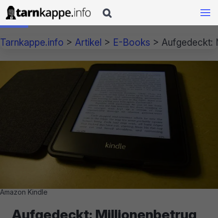

Tarnkappe.info
>
Artikel
>
E-Books
>
Aufgedeckt: 
Amazon Kindle
Aufgedeckt: Millionenbetrug