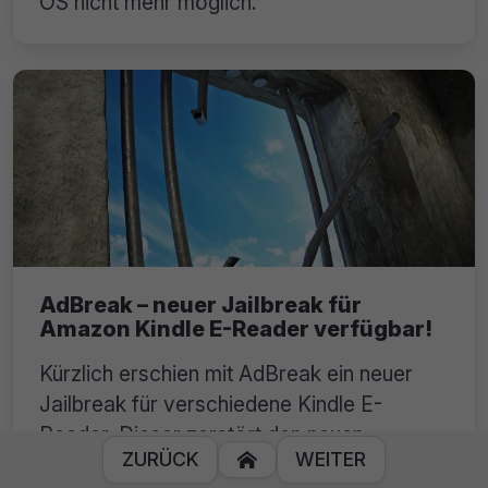
OS nicht mehr möglich.
AdBreak – neuer Jailbreak für
Amazon Kindle E-Reader verfügbar!
Kürzlich erschien mit AdBreak ein neuer
Jailbreak für verschiedene Kindle E-
Reader. Dieser zerstört den neuen
ZURÜCK
WEITER

Kopierschutz der Firmware.