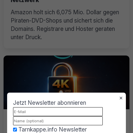
Amazon holt sich 6,075 Mio. Dollar gegen
Piraten-DVD-Shops und sichert sich die
Domains. Registrare und Hoster geraten
unter Druck.
×
Jetzt Newsletter abonnieren
Prime Video Ultra: Amazon sperrt 4K
hinter neue Paywall
Tarnkappe.info Newsletter