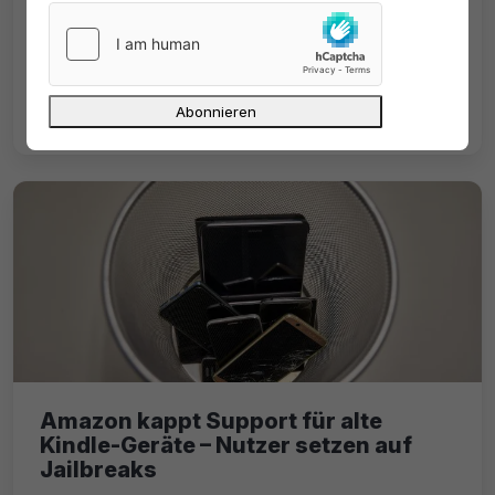
Amazon führt „Prime Video Ultra“ ein:
Werbefreies Streaming kostet künftig 4,99
$. 4K-Streaming gibt es damit nur noch im
Premium-Abo.
Amazon kappt Support für alte
Kindle-Geräte – Nutzer setzen auf
Jailbreaks