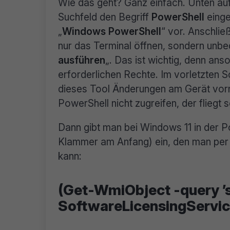
Wie das geht? Ganz einfach. Unten au
Suchfeld den Begriff
PowerShell
eing
„
Windows PowerShell
“ vor. Anschli
nur das Terminal öffnen, sondern unbed
ausführen
„. Das ist wichtig, denn an
erforderlichen Rechte. Im vorletzten S
dieses Tool Änderungen am Gerät vorne
PowerShell nicht zugreifen, der fliegt 
Dann gibt man bei Windows 11 in der P
Klammer am Anfang) ein, den man per
kann:
(Get-WmiObject -query ’s
SoftwareLicensingServic