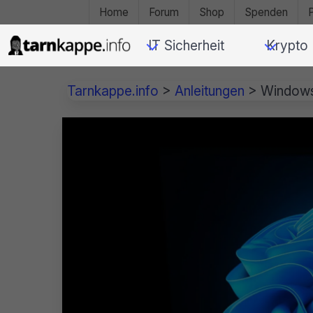
Home
Forum
Shop
Spenden
IT Sicherheit
Krypto
Tarnkappe.info
>
Anleitungen
>
Windows 