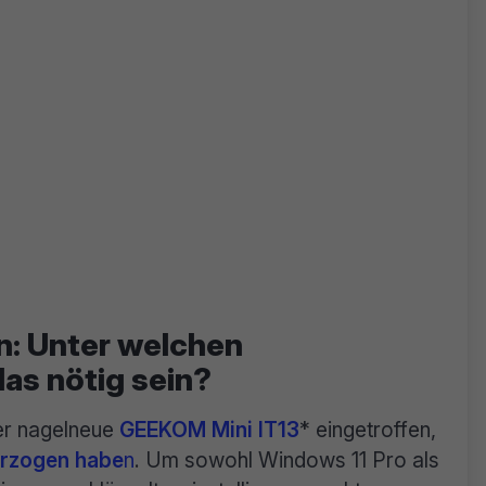
n: Unter welchen
as nötig sein?
der nagelneue
GEEKOM Mini IT13
* eingetroffen,
erzogen habe
n
. Um sowohl Windows 11 Pro als