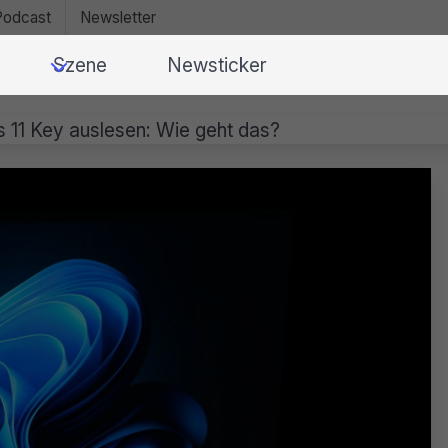
Podcast
Newsletter
Szene
Newsticker
11 Key auslesen: Wie geht das?