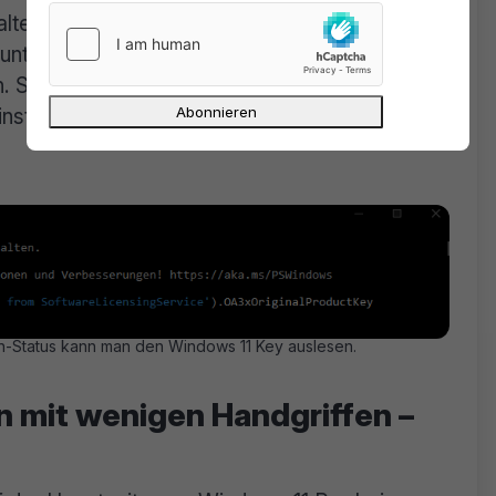
lten aber nicht ablesen. Wer sich dorthin
unten im Suchfeld (daneben ist das Symbol mit
en. Schon nach den ersten eingegeben
instellungen“ vorgeschlagen, was man dann
n-Status kann man den Windows 11 Key auslesen.
 mit wenigen Handgriffen –