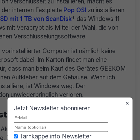
ion verschlüsselt zu installieren, macht es
 der internen Festplatte
Pop OS!
zu installieren
SD mit 1 TB von ScanDisk
* das Windows 11
s mit Veracrypt als Mittel der Wahl, die von
igenen Verschlüsselungssoftware.
 vorinstallierter Computer ist nämlich keine
rosoft dabei. Im Karton findet man eine
afür, dass man beim Kauf des Gerätes GEEKOM
keinen Aufkleber auf dem Gehäuse. Wenn ich
installiere, ist Windows weg. Der
tion unwiederbringlich verloren.
×
Jetzt Newsletter abonnieren
atus wenig hilfreich ist
„Aktivierungsstatus“ lediglich, dass Windows
Tarnkappe.info Newsletter
rde. Zwar kann man dort einen weiteren