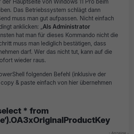
f der Hauptseite von Windows 11 Pro beim
eben. Das Betriebssystem schlägt dann
eßend muss man gut aufpassen. Nicht einfach
ingt anklicken: „
Als Administrator
sonsten hat man für dieses Kommando nicht die
chritt muss man lediglich bestätigen, dass
hmen darf. Wer das nicht tut, kann auf die
sofort wieder raus.
owerShell folgenden Befehl (inklusive der
 copy & paste einfach von hier übernehmen
elect * from
e‘).OA3xOriginalProductKey