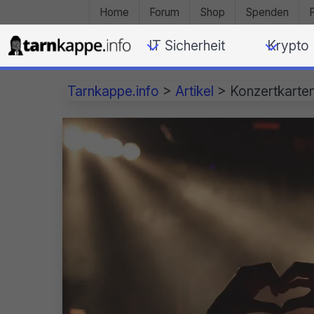
Home
Forum
Shop
Spenden
IT Sicherheit
Krypto
Tarnkappe.info
>
Artikel
>
Konzertkarten