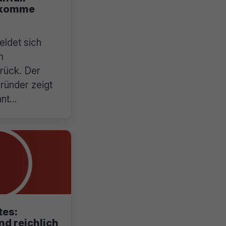
h komme
ldet sich
m
urück. Der
ünder zeigt
hnt
es:
d reichlich