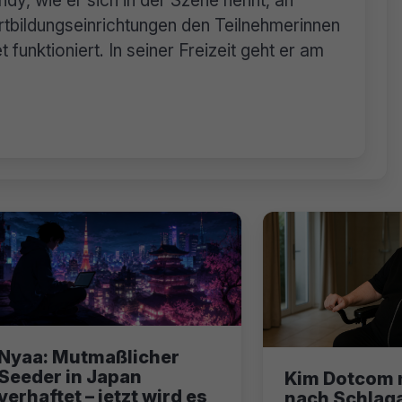
dy, wie er sich in der Szene nennt, an
tbildungseinrichtungen den Teilnehmerinnen
 funktioniert. In seiner Freizeit geht er am
Nyaa: Mutmaßlicher
Seeder in Japan
Kim Dotcom 
verhaftet – jetzt wird es
nach Schlaga