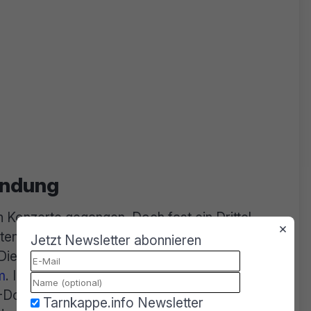
randung
Konzerte gegangen. Doch fast ein Drittel
×
en im ersten Halbjahr, derart hohe Einbußen
Jetzt Newsletter abonnieren
Die Umfrage wurde erstellt vom Online-
m
. Im ersten Halbjahr wurden mit den Top 100
Dollar verdient, dennoch ist dies ein Rückgang
Tarnkappe.info Newsletter