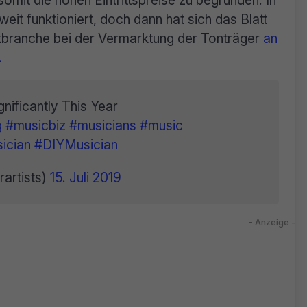
omit die hohen Eintrittspreise zu begründen. In
eit funktioniert, doch dann hat sich das Blatt
ikbranche bei der Vermarktung der Tonträger
an
.
nificantly This Year
g
#musicbiz
#musicians
#music
ician
#DIYMusician
rartists)
15. Juli 2019