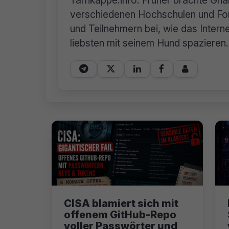
Tarnkappe.info. Früher brachte Ghan
verschiedenen Hochschulen und For
und Teilnehmern bei, wie das Internet
liebsten mit seinem Hund spazieren.





CISA blamiert sich mit
offenem GitHub-Repo
voller Passwörter und