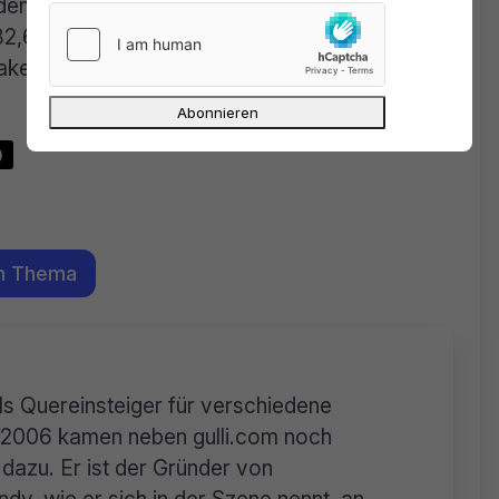
en Musikern war Elton John, der in den ersten
2,6 Millionen US-Dollar in 56 Shows generiert
rlake, Metallica und Fleetwood Mac auf Rang
)
m Thema
als Quereinsteiger für verschiedene
n. 2006 kamen neben gulli.com noch
dazu. Er ist der Gründer von