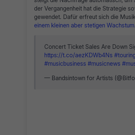
steigt die Nachfrage automatisch, um s
der Vergangenheit hat die Strategie sow
gewendet. Dafür erfreut sich die Mus
einem kleinen aber stetigen Wachstum
Concert Ticket Sales Are Down Sig
https://t.co/aezKDWb4Ns
#tourin
#musicbusiness
#musicnews
#mus
— Bandsintown for Artists (@Bitfo