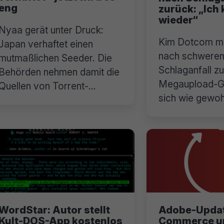
eng
zurück: „Ic
wieder“
Nyaa gerät unter Druck:
Kim Dotcom me
Japan verhaftet einen
nach schwere
mutmaßlichen Seeder. Die
Schlaganfall z
Behörden nehmen damit die
Megaupload-Gr
Quellen von Torrent-
sich wie gewo
Piraterie ins Visier.
kämpferisch.
WordStar: Autor stellt
Adobe-Updat
Kult-DOS-App kostenlos
Commerce un