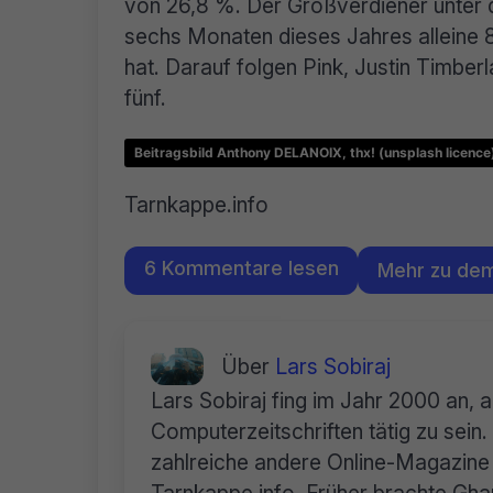
von 26,8 %. Der Großverdiener unter d
sechs Monaten dieses Jahres alleine 8
hat. Darauf folgen Pink, Justin Timbe
fünf.
Beitragsbild Anthony DELANOIX, thx! (unsplash licence
Tarnkappe.info
6 Kommentare lesen
Mehr zu de
Über
Lars Sobiraj
Lars Sobiraj fing im Jahr 2000 an, 
Computerzeitschriften tätig zu sei
zahlreiche andere Online-Magazine 