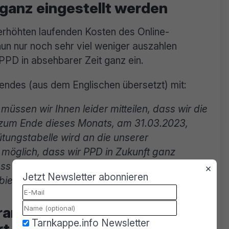
ganz eingestellt werden
erhöhten laufenden Kosten des Online-
n nur noch sehr viel weniger auszahlen
PPD in absehbarer Zeit ganz ein.
endes (aus dem Englischen übersetzt) mit:
üssen wir Ihnen leider mitteilen, dass wir die
zum Ende dieses Monats, am 31.03.2023,
ütungstabelle wird an die unserer
möglich, dass wir PPD in Zukunft ganz
s es in der heutigen Zeit keinen Sinn mehr
×
Jetzt Newsletter abonnieren
bieten.
ramm wegen horrender
Tarnkappe.info Newsletter
rt