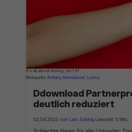
it's all about money, isn't it?
Bildquelle:
Brittany Bendabout
,
Lizenz
Ddownload Partnerpr
deutlich reduziert
02.04.2023
von
Lars Sobiraj
Lesezeit: 5 Min.
Schlechte News für alle Uploader: D