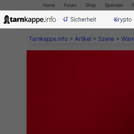
Home
Forum
Shop
Spenden
IT Sicherheit
Krypto
Tarnkappe.info
>
Artikel
>
Szene
>
War