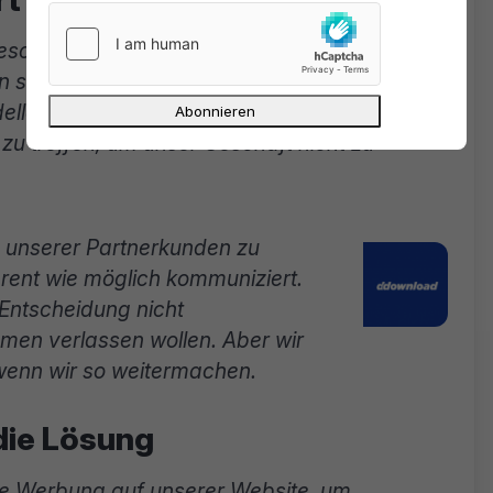
eschäftsmodell nicht mehr rentabel ist. Die
ten sechs Monaten verdoppelt und wir haben
llen für unsere Kunden. Es ist in unserem
zu treffen, um unser Geschäft nicht zu
n unserer Partnerkunden zu
arent wie möglich kommuniziert.
 Entscheidung nicht
men verlassen wollen. Aber wir
 wenn wir so weitermachen.
die Lösung
ige Werbung auf unserer Website, um