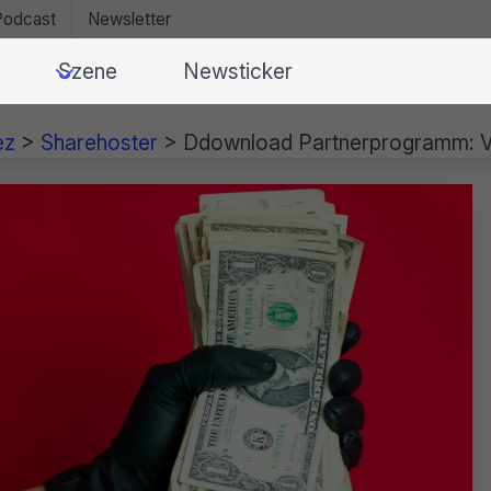
Podcast
Newsletter
Szene
Newsticker
ez
>
Sharehoster
>
Ddownload Partnerprogramm: Ver