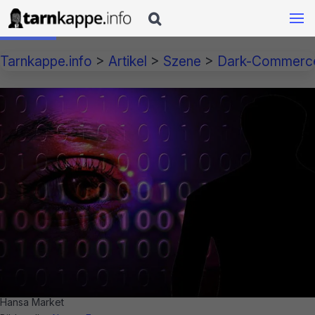

Tarnkappe.info
>
Artikel
>
Szene
>
Dark-Commerc
Hansa Market