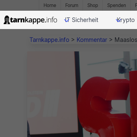
Home
Forum
Shop
Spenden
IT Sicherheit
Krypto
Tarnkappe.info
>
Kommentar
>
Maaslos