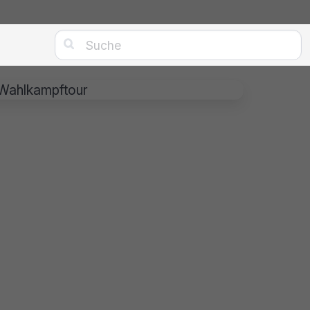

 Wahlkampftour