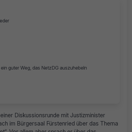
eder
h ein guter Weg, das NetzDG auszuhebeln
einer Diskussionsrunde mit Justizminister
rach im Bürgersaal Fürstenried über das Thema
t“. Vor allem aber sprach er über das