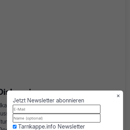
Diskussion
×
Jetzt Newsletter abonnieren
lkampf voranzutreiben, lud Heiko Maas am 18.
iskussionsrunde zum Thema „hate speech und
ltung rund um den umstrittenen Politiker wurde
Tarnkappe.info Newsletter
 Doch während in Ostdeutschland Heiko Maas