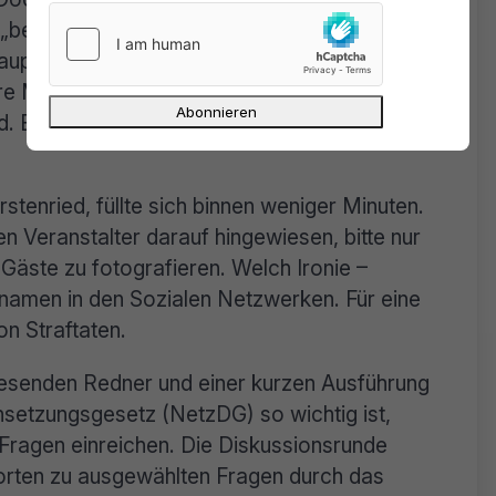
begrüßt“ und als Volksverräter beschimpft
Hauptstadt Bayerns vergleichsweise ruhig.
re Meinung in einer lächerlich sicheren
. Bloß keine Konfrontation. Und bitte auch
stenried, füllte sich binnen weniger Minuten.
Veranstalter darauf hingewiesen, bitte nur
äste zu fotografieren. Welch Ironie –
arnamen in den Sozialen Netzwerken. Für eine
n Straftaten.
esenden Redner und einer kurzen Ausführung
etzungsgesetz (NetzDG) so wichtig ist,
 Fragen einreichen. Die Diskussionsrunde
orten zu ausgewählten Fragen durch das