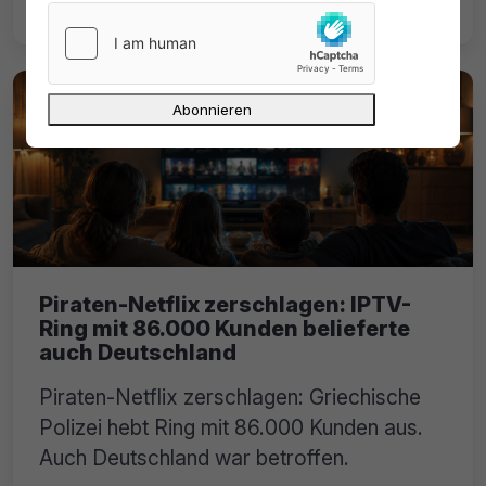
DarkTV offline.
Piraten-Netflix zerschlagen: IPTV-
Ring mit 86.000 Kunden belieferte
auch Deutschland
Piraten-Netflix zerschlagen: Griechische
Polizei hebt Ring mit 86.000 Kunden aus.
Auch Deutschland war betroffen.