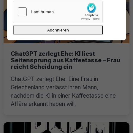
ChatGPT zerlegt Ehe: KI liest
Seitensprung aus Kaffeetasse – Frau
reicht Scheidung ein
ChatGPT zerlegt Ehe: Eine Frau in
Griechenland verlässt ihren Mann,
nachdem die KI in einer Kaffeetasse eine
Affäre erkannt haben will.