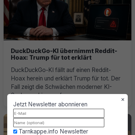
DuckDuckGo-KI übernimmt Reddit-
Hoax: Trump für tot erklärt
DuckDuckGo-KI fällt auf einen Reddit-
Hoax herein und erklärt Trump für tot. Der
Fall zeigt die Schwächen moderner KI-
Suchmaschinen auf.
×
Jetzt Newsletter abonnieren
Tarnkappe.info Newsletter