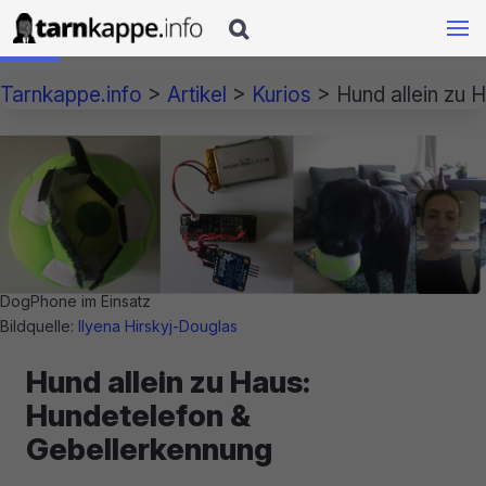

Tarnkappe.info
>
Artikel
>
Kurios
>
Hund allein zu 
DogPhone im Einsatz
Bildquelle:
Ilyena Hirskyj-Douglas
Hund allein zu Haus:
Hundetelefon &
Gebellerkennung