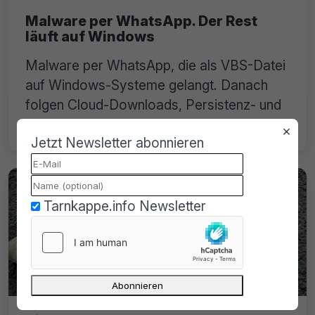
Malware per WhatsApp. Der Rest
läuft auf Windows
Malware per WhatsApp, die als VBS-Datei
auf Windows-Systeme gelangt. Danach
folgen Cloud-Downloads, Persistenz- und
MSI-Pakete wie AnyDesk.
×
Jetzt Newsletter abonnieren
Tarnkappe.info Newsletter