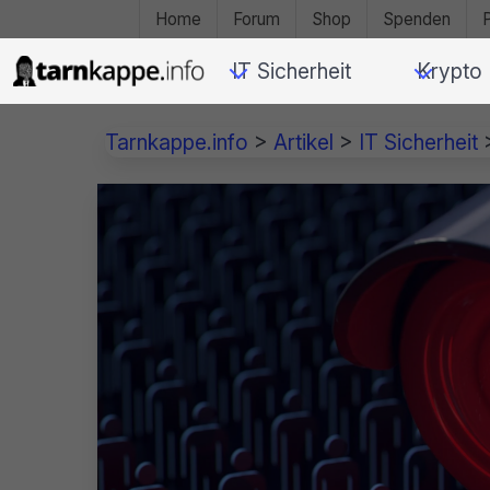
Home
Forum
Shop
Spenden
IT Sicherheit
Krypto
Tarnkappe.info
>
Artikel
>
IT Sicherheit