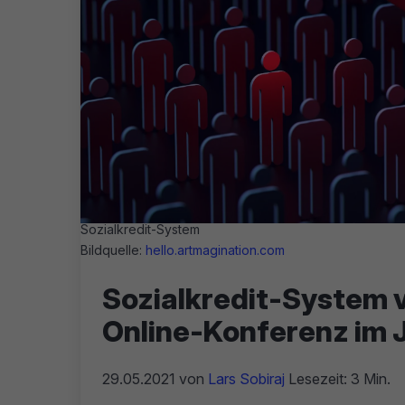
Sozialkredit-System
Bildquelle:
hello.artmagination.com
Sozialkredit-System v
Online-Konferenz im 
29.05.2021
von
Lars Sobiraj
Lesezeit: 3 Min.