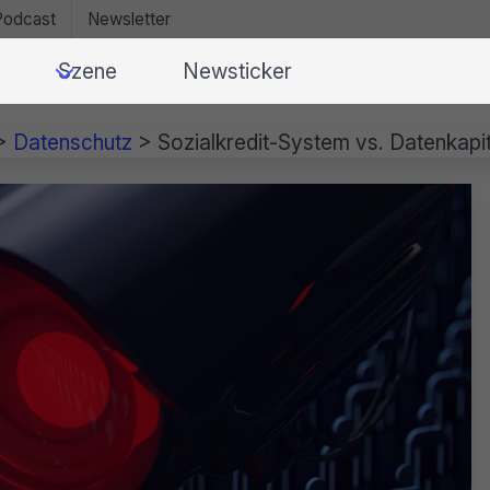
Podcast
Newsletter
Szene
Newsticker
>
Datenschutz
>
Sozialkredit-System vs. Datenkapit