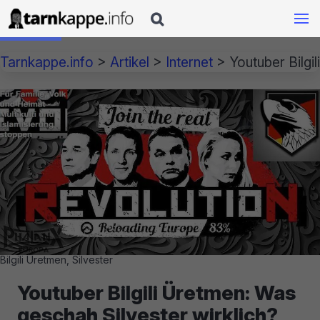

Tarnkappe.info
>
Artikel
>
Internet
>
Youtuber Bilgi
Bilgili Üretmen, Silvester
Youtuber Bilgili Üretmen: Was
geschah Silvester wirklich?