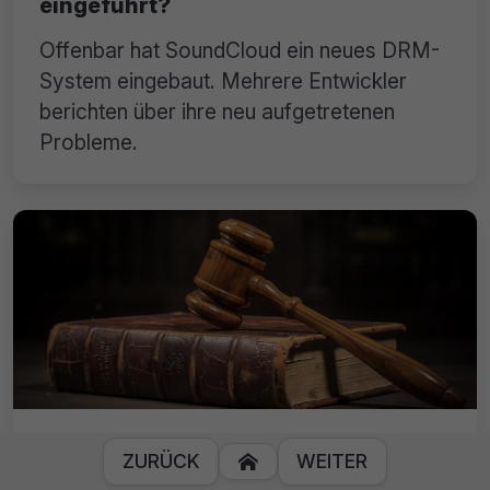
eingeführt?
Offenbar hat SoundCloud ein neues DRM-
System eingebaut. Mehrere Entwickler
berichten über ihre neu aufgetretenen
Probleme.
Kanada: Ein Unterstrich brachte Kik-
ZURÜCK
WEITER

Nutzer 18 Monate Gefängnis ein