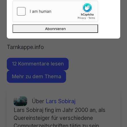
Hintergrund wurden bei den Fernseh-
Interviews derart wichtige Informationen
verschwiegen? Zumindest für den Soester
Journalisten Üretmen „
stinkt die ganze
Nummer zum Himmel
“
Tarnkappe.info
12 Kommentare lesen
Mehr zu dem Thema
Über
Lars Sobiraj
Lars Sobiraj fing im Jahr 2000 an, als
Quereinsteiger für verschiedene
Computerzeitschriften tätig zu sein.