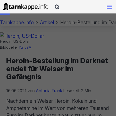

Tarnkappe.info
>
Artikel
>
Heroin-Bestellung im Dar
Heroin, US-Dollar
Bildquelle:
YuliyaM
Heroin-Bestellung im Darknet
endet für Welser im
Gefängnis
16.06.2021
von
Antonia Frank
Lesezeit: 2 Min.
Nachdem ein Welser Heroin, Kokain und
Amphetamine im Wert von mehreren Tausend
Euro im Darknet bestellt hat, sitzt er nun im