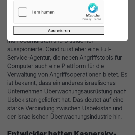
NSO-Konzern ist bekannt dafür, einige der
mächtigsten Exploits für das Hacken von
Mobiltelefonen zu entwickeln und zu
verkaufen, einschließlich Malware, mit der
man Journalisten und Dissidenten
ausspionierte. Candiru ist eher eine Full-
Service-Agentur, die neben Angriffstools für
Computer auch eine Plattform für die
Verwaltung von Angriffsoperationen bietet. Es
ist bekannt, dass ein anderes israelisches
Unternehmen Überwachungsausrüstung nach
Usbekistan geliefert hat. Das deutet auf eine
starke Verbindung zwischen Usbekistan und
der israelischen Überwachungsindustrie hin.
Entwickler hatten Kaspersky-