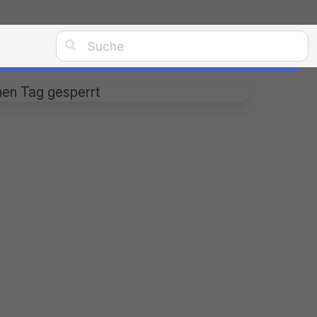

nen Tag gesperrt