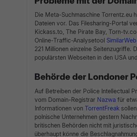
Probleme mit der Domai
Die Meta-Suchmaschine Torrentz.eu hä
Dateien vor. Das Filesharing-Portal v
Kickass.to, The Pirate Bay, Torn-tv.c
Online-Traffic-Analysetool
SimilarWeb
221 Millionen einzelne Seitenzugriffe.
populärsten Webseiten in den USA un
Behörde der Londoner Po
Auf Betreiben der Police Intellectual
vom Domain-Registrar
Nazwa
für et
Informationen von
TorrentFreak
sollen
polnische Unternehmen gestern Nachm
britischen Behörden nicht mit juristisc
überhaupt könne die Beschlagnahmung 