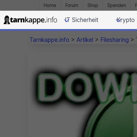
Home
Forum
Shop
Spenden
IT Sicherheit
Krypto
Tarnkappe.info
>
Artikel
>
Filesharing
>