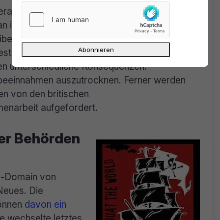
peration Creative“ sein. Rechteinhaber melden
 ihre Urheberrechte verletzt. Nach
ber von torrentz.eu dazu aufgefordert,
r festgesetzten Frist zu entfernen. Kommt man
gen unterschiedliche Konsequenzen.
rbeeinnahmen auszutrocknen. Ferner werden
en von den britischen
enarbeit aufgefordert.
der Behörden
l-Domain von
 Neues. Die
können
davon ein
te wechselte letztes