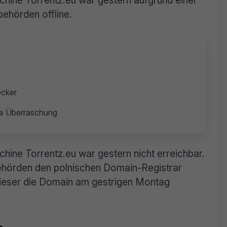
hine Torrentz.eu war gestern aufgrund einer
behörden offline.
ecker
ne Überraschung
ine Torrentz.eu war gestern nicht erreichbar.
ehörden den polnischen Domain-Registrar
ieser die Domain am gestrigen Montag