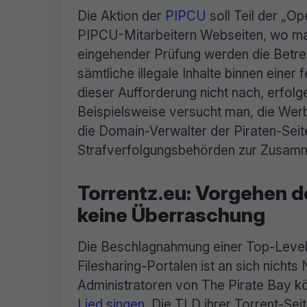
Die Aktion der
PIPCU
soll Teil der „O
PIPCU-Mitarbeitern Webseiten, wo man
eingehender Prüfung werden die Betrei
sämtliche illegale Inhalte binnen eine
dieser Aufforderung nicht nach, erfol
Beispielsweise versucht man, die We
die Domain-Verwalter der Piraten-Seit
Strafverfolgungsbehörden zur Zusamm
Torrentz.eu: Vorgehen 
keine Überraschung
Die Beschlagnahmung einer Top-Leve
Filesharing-Portalen ist an sich nichts
Administratoren von The Pirate Bay 
Lied singen
. Die TLD ihrer Torrent-Sei