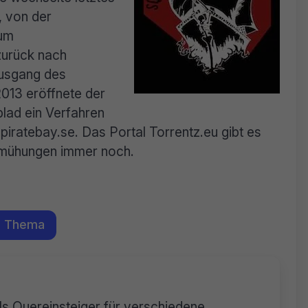
, von der
zum
zurück nach
Ausgang des
2013 eröffnete der
lad ein Verfahren
ratebay.se. Das Portal Torrentz.eu gibt es
 Bemühungen immer noch.
m Thema
als Quereinsteiger für verschiedene