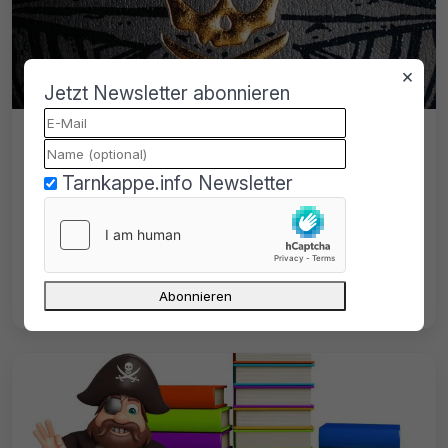
×
Jetzt Newsletter abonnieren
myGully veröffentlicht E-Book Archiv
von Spiegelbest und LuL.to
Tarnkappe.info Newsletter
In 12,5 Jahren hat User sl8741 bei myGully
ganze vier Beiträge gepostet. Gestern
verteilte er DL-Links zu einem gigantischen
E-Book Archiv.