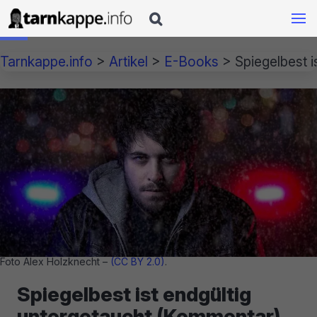

Tarnkappe.info
>
Artikel
>
E-Books
>
Spiegelbest i
Foto Alex Holzknecht –
(CC BY 2.0)
.
Spiegelbest ist endgültig
untergetaucht (Kommentar)