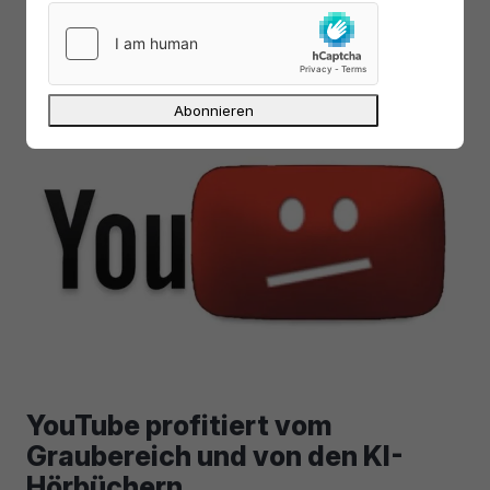
technisch, rechtlich und politisch deutlich
heikler.
YouTube profitiert vom
Graubereich und von den KI-
Hörbüchern