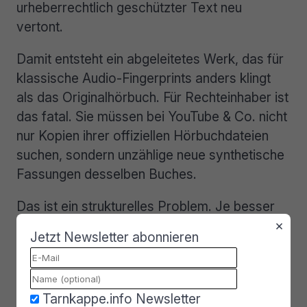
urheberrechtlich geschützter Text neu
vertont.
Damit entsteht ein abgeleitetes Werk, das für
klassische Audio-Fingerprints anders klingt
als das Originalhörbuch. Für Rechteinhaber ist
das fatal. Sie müssen bei YouTube & Co. nicht
nur Kopien ihrer offiziellen Hörbuchdateien
suchen, sondern unzählige neue synthetische
Fassungen desselben Buches.
Das ist ein strukturelles Problem. Je besser
×
die KI-Stimmen werden, desto weniger reicht
Jetzt Newsletter abonnieren
es aus, nach bekannten Audiosignaturen zu
suchen. Plattformen müssten stärker prüfen,
ob der zugrunde liegende Text
Tarnkappe.info Newsletter
urheberrechtlich geschützt ist. Genau das ist