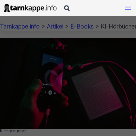

Tarnkappe.info
>
Artikel
>
E-Books
>
KI-Hörbücher
KI-Hörbücher