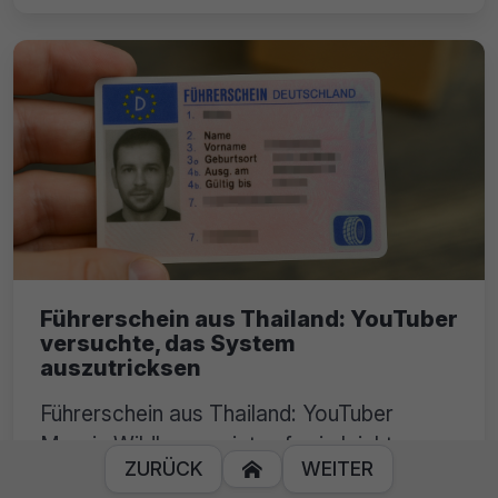
Führerschein aus Thailand: YouTuber
versuchte, das System
auszutricksen
Führerschein aus Thailand: YouTuber
Marvin Wildhage zeigt auf, wie leicht man
ZURÜCK
WEITER

in Deutschland an gefälschte Dokumente