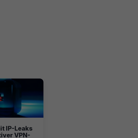
it IP-Leaks
tiver VPN-