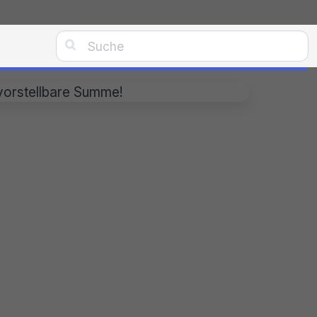

nvorstellbare Summe!