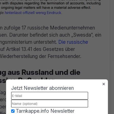
gle
hinterlässt offiziell wenig Eindruck
.
en zufolge 17 russische Medienunternehmen
n. Darunter befindet sich auch „Swesda“, ein
ngsministerium untersteht.
Die russische
auf Artikel 13.41 des Gesetzes über
Wiederherstellung der Fernsehsender.
ug aus Russland und die
ssive Bußgelder
×
Jetzt Newsletter abonnieren
Tagesstrafe von 100.000 Rubel (ca. 1.025
erdoppelte sich wöchentlich – ein
benden Gesamtforderung führte. Die daraus
Tarnkappe.info Newsletter
ionen Dollar übersteigt nicht nur jede