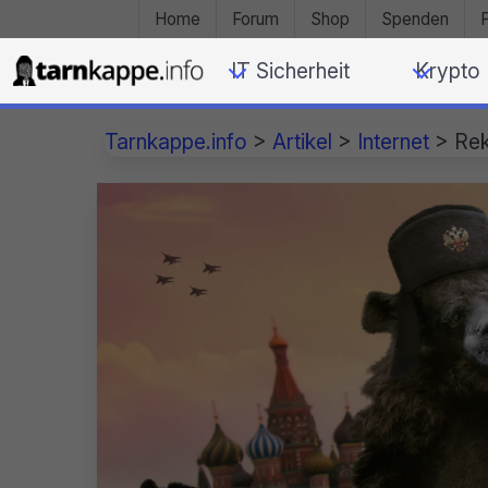
Home
Forum
Shop
Spenden
IT Sicherheit
Krypto
Tarnkappe.info
>
Artikel
>
Internet
>
Rek