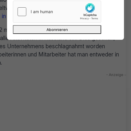
eltweite Bruttoinlandsprodukt um ein
r
in einem aktuellen Artikel
.
2 mit einem konsequenten Schritt: Alphabet,
lle Aktivitäten in Russland ein. Dies geschah,
des Unternehmens beschlagnahmt worden
beiterinnen und Mitarbeiter hat man entweder in
.